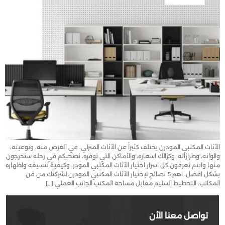
الأثاث المكتبي المودرن يختلف كثيراً عن الأثاث المنزلي، في الغرض منه، ونوعيته،
والوانه، وطرازاته، وكزالك اسعاره، والأماكن التي توفره، نصحبكم في رحله ستخرجون
منها وانتم تعرفون كل اسرار اختيار الأثاث المكتبي المودر، وكيفية تنسيقه واظهاره
بشكل افضل. اهم 5 نصائح لإختيار الأثاث المكتبي المودرن لشركتك من فن
المكاتب. التخطيط السليم مقابل مساحة المكتب الجانب العملي […]
تواصل معنا الأن