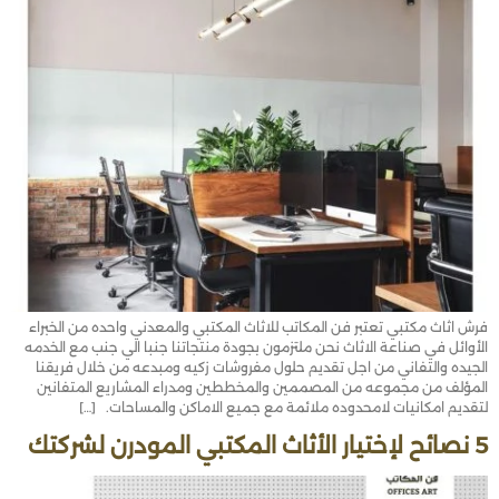
فرش اثاث مكتبي تعتبر فن المكاتب للاثاث المكتبي والمعدني واحده من الخبراء
الأوائل في صناعة الاثاث نحن ملتزمون بجودة منتجاتنا جنبا الي جنب مع الخدمه
الجيده والتفاني من اجل تقديم حلول مفروشات زكيه ومبدعه من خلال فريقنا
المؤلف من مجموعه من المصممين والمخططين ومدراء المشاريع المتفانين
لتقديم امكانيات لامحدوده ملائمة مع جميع الاماكن والمساحات. […]
5 نصائح لإختيار الأثاث المكتبي المودرن لشركتك