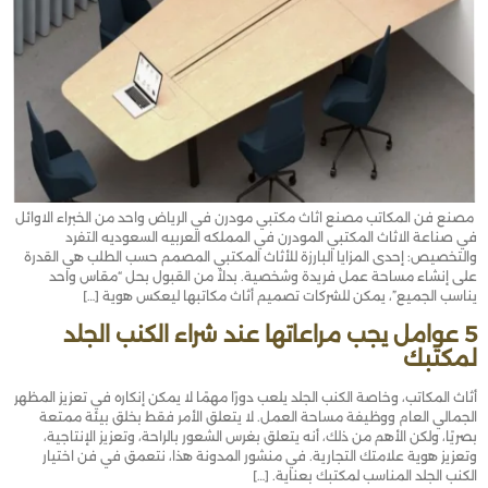
مصنع فن المكاتب مصنع اثاث مكتبي مودرن في الرياض واحد من الخبراء الاوائل
في صناعة الاثاث المكتبي المودرن في المملكه العربيه السعوديه التفرد
والتخصيص: إحدى المزايا البارزة للأثاث المكتبي المصمم حسب الطلب هي القدرة
على إنشاء مساحة عمل فريدة وشخصية. بدلاً من القبول بحل “مقاس واحد
يناسب الجميع”، يمكن للشركات تصميم أثاث مكاتبها ليعكس هوية […]
5 عوامل يجب مراعاتها عند شراء الكنب الجلد
لمكتبك
أثاث المكاتب، وخاصة الكنب الجلد يلعب دورًا مهمًا لا يمكن إنكاره في تعزيز المظهر
الجمالي العام ووظيفة مساحة العمل. لا يتعلق الأمر فقط بخلق بيئة ممتعة
بصريًا، ولكن الأهم من ذلك، أنه يتعلق بغرس الشعور بالراحة، وتعزيز الإنتاجية،
وتعزيز هوية علامتك التجارية. في منشور المدونة هذا، نتعمق في فن اختيار
الكنب الجلد المناسب لمكتبك بعناية. […]