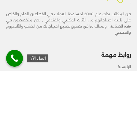
فن المكاتب بدأت عام 2008 لمساعدة العملاء في القطاعين العام والخاص
على تلبية احتياجاتهم من الأثاث المكتبي والفندقي , نحن متخصصون في
هذه الصناعة . ونمتلك مرافق تصنيع لجميع احتياجاتك من الخشب والألمنيوم
والمعدني
روابط مهمة
اتصل الآن
الرئيسية
من نحن
منتجاتنا
عرض سعر
تواصل معنا
اتصل بنا
الرياض - المملكة العربية السعودية