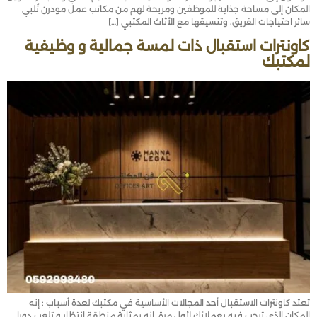
المكان إلى مساحة جذابة للموظفين ومريحة لهم من مكاتب عمل مودرن تُلبي
سائر احتياجات الفريق، وتنسيقها مع الأثاث المكتبي […]
كاونترات استقبال ذات لمسة جمالية و وظيفية
لمكتبك
تعتد كاونترات الاستقبال أحد المجالات الأساسية في مكتبك لعدة أسباب : إنه
المكان الذي ترحب فيه بعملائك لأول مرة. إنه بمثابة منطقة انتظار و تلعب دورا