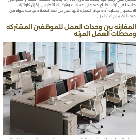
حاسما في ترك انطباع جيد على عملائك وشركائك التجاريين. إذ إنَّ كاونترات
الاستقبال بمثابة أداة نجاح العمل؛ لأنها تعزز من ثقة العملاء تجاهك سواء من
حيث التصميم أو أداء […]
المقارنه بين وحدات العمل للموظفين المشتركه
ومحطات العمل المرنه