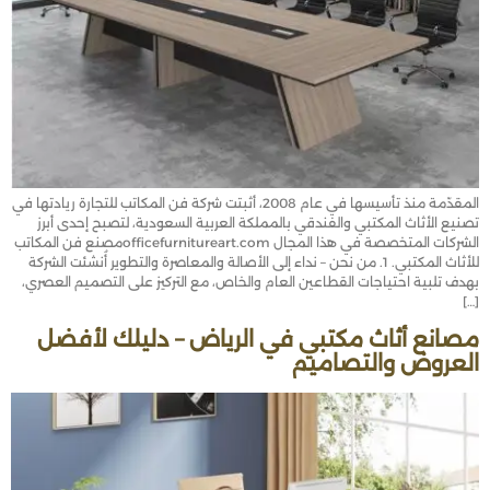
المقدّمة منذ تأسيسها في عام 2008، أثبتت شركة فن المكاتب للتجارة ريادتها في
تصنيع الأثاث المكتبي والفندقي بالمملكة العربية السعودية، لتصبح إحدى أبرز
الشركات المتخصصة في هذا المجال officefurnitureart.comمصنع فن المكاتب
للأثاث المكتبي. 1. من نحن – نداء إلى الأصالة والمعاصرة والتطوير أُنشئت الشركة
بهدف تلبية احتياجات القطاعين العام والخاص، مع التركيز على التصميم العصري،
[…]
مصانع أثاث مكتبي في الرياض – دليلك لأفضل
العروض والتصاميم