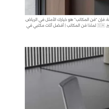
، فإن “فن المكاتب” هو خيارك الأمثل في الرياض.
نحن لا نبيع أثاثًا فحسب، بل نصنع بيئة عمل متكاملة تعزز من إنتاجية فريقك وتعكس هوية شركتك بأسلوب راقٍ ومميز. 🇸🇦 لماذا فن المكاتب | أفضل أثاث مكتبي في