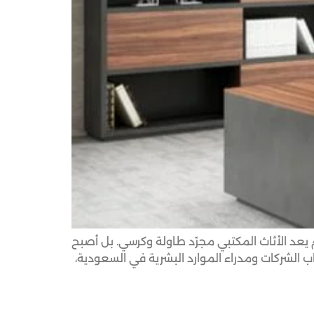
 المتطور اليوم، لم يعد الأثاث المكتبي مجرّد طاولة وكرسي. بل أصبح
يز الإبداع، رفع الإنتاجية، وبناء ثقافة مؤسسية ناجحة. ومع دخول عام 2025، يتجه أصحاب الشركات ومدراء الموارد البشرية في السعودية،