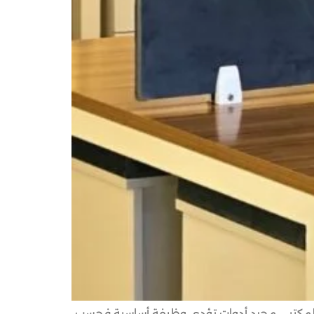
اث المكتبي مجرد أدوات تؤدي وظيفة أساسية فحسب،