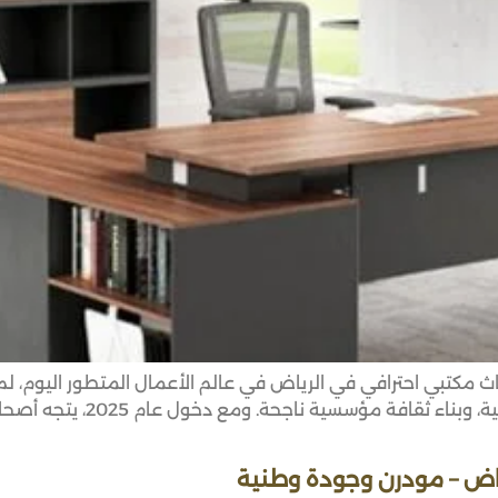
م مكاتب تُلهم فريقك: أفضل أفكار 2025 لأثاث مكتبي احترافي في الرياض في عالم الأعمال
أداة استراتيجية تُساهم في تعز
ياض – مودرن وجودة وطنية