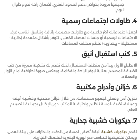
جميعها مزودة بخواص دعم العمود الفقري، لضمان راحة تدوم طوال
اليوم.
4. طاولات اجتماعات رسمية
اجعل اجتماعاتك أكثر فاعلية مع طاولات مصممة بأناقة وتناسق، تناسب غرف
الاجتماعات الرسمية أو جلسات العصف الذهني. تتوفر بأشكال متعددة (دائرية –
مستطيلة – بيضاوية) لتلائم مختلف المساحات.
5. كنب استقبال أنيق
الانطباع الأول يبدأ من منطقة الاستقبال. لذلك نقدم لك تشكيلة مميزة من كنب
الضيافة المصمم بعناية ليوفر الراحة والفخامة، ويعكس صورة احترافية أمام الزوار
والعملاء.
6. خزائن وأدراج مكتبية
تخزين آمن وعملي لجميع مستنداتك، من خلال خزائن معدنية وخشبية أنيقة
وعملية، تضيف لمسة تنظيم واحترافية للمكتب دون الإخلال بجمالية التصميم
العام.
7. ديكورات خشبية جدارية
نقدم
ديكورات خشبية
أنيقة تُضفي لمسة من الدفء والاحتراف على بيئة العمل،
ويمكن تخصيصها لتتناسب مع الهوية البصرية لعلامتك التجارية.