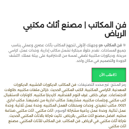
فن المكاتب | مصنع أثاث مكتبي
الرياض
🎯
فن المكاتب
هو وجهتك الأولى لتجهيز المكاتب بأثاث عصري وعملي يناسب
جميع المساحات. نقدم حلولًا مبتكرة تشمل مكاتب إدارية، وحدات عمل، كراسي
مريحة، وديكورات مكتبية تضفي لمسة من الاحترافية على بيئة عملك. اكتشف
الجودة والتصميم في مكان واحد.
اطلب الآن
رمز المنتج:
غير محدد
التصنيفات:
فن المكاتب
,
الديكورات الخشبيه
,
الديكورات
المعدنية
,
الكراسي المكتبية
,
الكنب المكتبي الحديث
,
خزائن ملفات مكتبيه
,
طاولات
الاجتماعات
,
عرض خاض
,
غرف النوم الفندقيه
,
كاردينزا مكتبيه
,
كاونترات الاستقبال
,
كنب مكتبي وجلسات مكتبيه
,
مشاريعنا
,
مكاتب ادارية من تصنيعنا
,
مكتب اداري
0021
,
مكتب تنفيذي
,
وحدات ومحطات العمل المكتبيه
,
وحدة عمل ثلاثية
,
وحدة
عمل ثنائية
,
وحدة عمل رباعية مشتركة
الوسوم:
اثاث مكتبي
,
اثاث مكتبي صناعة
محليه
,
افضل مصنع اثاث مكتبي بالرياض
,
تاثيت شركة بالاثاث المكتبي الحديث
,
شركة أثاث مكتبي في الرياض
,
فن المكاتب
,
فن المكاتب للأثاث المكتبي
,
مصنع
اثاث مكتبي