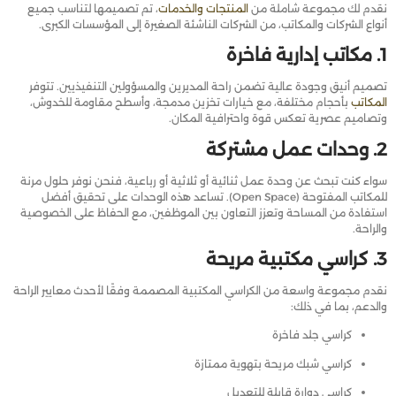
نقدم لك مجموعة شاملة من
المنتجات والخدمات
، تم تصميمها لتناسب جميع
أنواع الشركات والمكاتب، من الشركات الناشئة الصغيرة إلى المؤسسات الكبرى.
1. مكاتب إدارية فاخرة
تصميم أنيق وجودة عالية تضمن راحة المديرين والمسؤولين التنفيذيين. تتوفر
المكاتب
بأحجام مختلفة، مع خيارات تخزين مدمجة، وأسطح مقاومة للخدوش،
وتصاميم عصرية تعكس قوة واحترافية المكان.
2. وحدات عمل مشتركة
سواء كنت تبحث عن وحدة عمل ثنائية أو ثلاثية أو رباعية، فنحن نوفر حلول مرنة
للمكاتب المفتوحة (Open Space). تساعد هذه الوحدات على تحقيق أفضل
استفادة من المساحة وتعزز التعاون بين الموظفين، مع الحفاظ على الخصوصية
والراحة.
3. كراسي مكتبية مريحة
نقدم مجموعة واسعة من الكراسي المكتبية المصممة وفقًا لأحدث معايير الراحة
والدعم، بما في ذلك:
كراسي جلد فاخرة
كراسي شبك مريحة بتهوية ممتازة
كراسي دوارة قابلة للتعديل