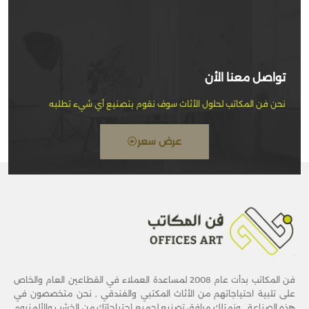
تواصل معنا الأن
نحن فن المكاتب لحلول الأثاث سوف نقوم بتصنيع أي شيء تطلبه
عرض سعر
فن المكاتب بدأت عام 2008 لمساعدة العملاء في القطاعين العام والخاص
على تلبية احتياجاتهم من الأثاث المكتبي والفندقي , نحن متخصصون في
هذه الصناعة . ونمتلك مرافق تصنيع لجميع احتياجاتك من الخشب والألمنيوم