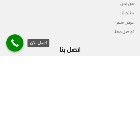
من نحن
منتجاتنا
عرض سعر
تواصل معنا
اتصل الآن
اتصل بنا
الرياض - المملكة العربية السعودية
920004512
info@officesart.online
جميع الحقوق محفوظة © 2023 BY
Mostafalashi.com